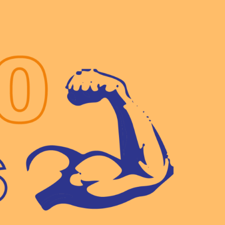
MOV
4.0 E.
V.
…
mehr
als ein
Verein