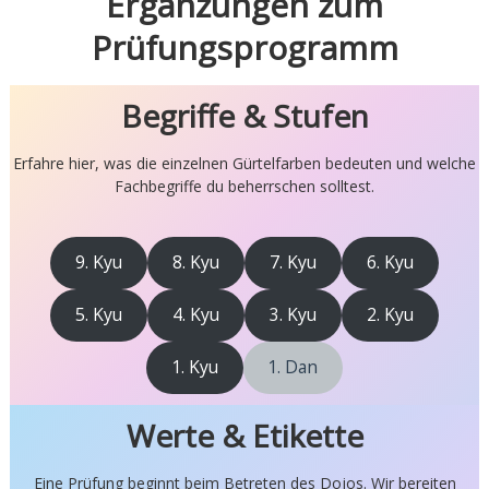
Ergänzungen zum
Prüfungsprogramm
Begriffe & Stufen
Erfahre hier, was die einzelnen Gürtelfarben bedeuten und welche
Fachbegriffe du beherrschen solltest.
9. Kyu
8. Kyu
7. Kyu
6. Kyu
5. Kyu
4. Kyu
3. Kyu
2. Kyu
1. Kyu
1. Dan
Werte & Etikette
Eine Prüfung beginnt beim Betreten des Dojos. Wir bereiten